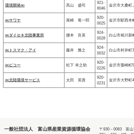
921-
環境開発㈱
髙山 盛司
金沢市大桑町上
8046
920-
㈱サワヤ
尾崎 竜一郎
金沢市駅西本町3
0025
924-
㈱ダイセキ北陸事業所
腰本 良英
白山市相川新町6
0028
924-
㈱トスマク・アイ
藤井 雅之
白山市村井町3
0032
920-
㈱ビコー
松下 幸之助
金沢市粟崎町5-
0226
920-
㈱北陸環境サービス
太田 英貴
金沢市大野町4
0231
一般社団法人 富山県産業資源循環協会
〒930－0083 