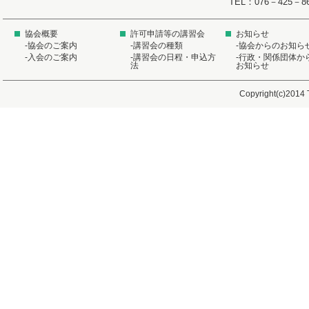
TEL：076－425－8
協会概要
許可申請等の講習会
お知らせ
-協会のご案内
-講習会の種類
-協会からのお知ら
-入会のご案内
-講習会の日程・申込方
-行政・関係団体か
法
お知らせ
Copyright(c)2014 