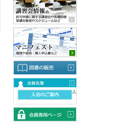
マニフェスト 種類や価格・購
図書の販売
会員名簿
入会のご案内
会員専用ページ