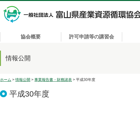
協会概要
許可申請等の講習会
情報公開
ホーム
>
情報公開
>
事業報告書・財務諸表
> 平成30年度
平成30年度