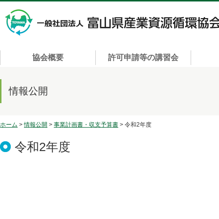
協会概要
許可申請等の講習会
情報公開
ホーム
>
情報公開
>
事業計画書・収支予算書
> 令和2年度
令和2年度