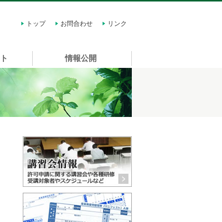
トップ
お問合わせ
リンク
スト
情報公開
講習会情報 許可申請に関する
マニフェスト 種類や価格・購