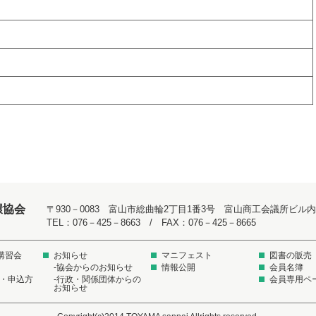
環協会
〒930－0083 富山市総曲輪2丁目1番3号 富山商工会議所ビル内
TEL：076－425－8663 / FAX：076－425－8665
講習会
お知らせ
マニフェスト
図書の販売
-協会からのお知らせ
情報公開
会員名簿
程・申込方
-行政・関係団体からの
会員専用ペ
お知らせ