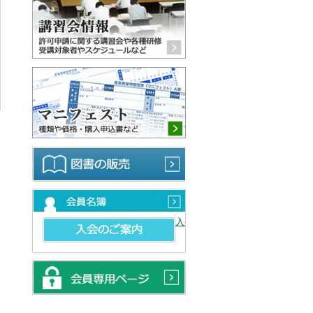
マニフェスト 種類や価格・購
図書の販売
会員名簿
入会のご案内
会員専用ページ