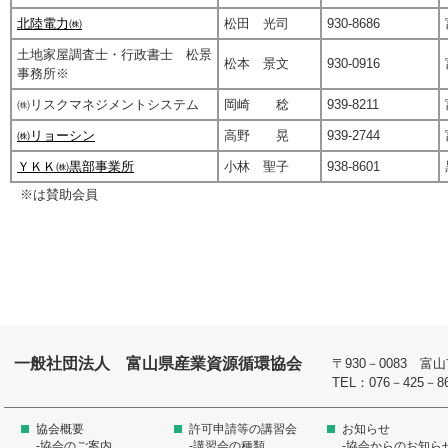
北陸電力㈱
松田 光司
930-8686
土地家屋調査士・行政書士 松景
松本 景文
930-0916
事務所※
㈱リスクマネジメントシステム
岡崎 稔
939-8211
㈱リョーシン
高野 晃
939-2744
ＹＫＫ㈱黒部事業所
小林 聖子
938-8601
※は賛助会員
一般社団法人 富山県産業資源循環協会
〒930－0083 
TEL：076－425－8
協会概要
許可申請等の講習会
お知らせ
-協会のご案内
-講習会の種類
-協会からのお知ら