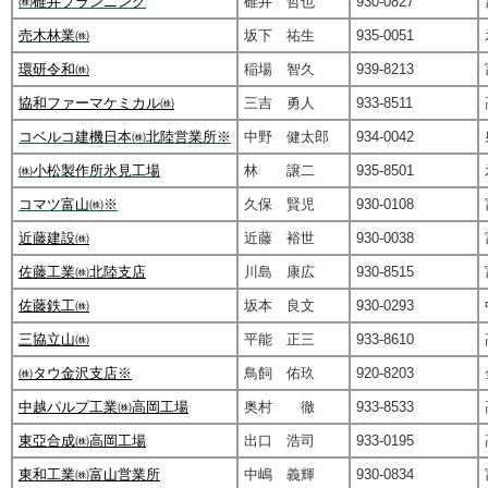
㈱碓井プランニング
碓井 哲也
930-0827
売木林業㈱
坂下 祐生
935-0051
環研令和㈱
稲場 智久
939-8213
協和ファーマケミカル㈱
三吉 勇人
933-8511
コベルコ建機日本㈱北陸営業所※
中野 健太郎
934-0042
㈱小松製作所氷見工場
林 譲二
935-8501
コマツ富山㈱※
久保 賢児
930-0108
近藤建設㈱
近藤 裕世
930-0038
佐藤工業㈱北陸支店
川島 康広
930-8515
佐藤鉄工㈱
坂本 良文
930-0293
三協立山㈱
平能 正三
933-8610
㈱タウ金沢支店※
鳥飼 佑玖
920-8203
中越パルプ工業㈱高岡工場
奥村 徹
933-8533
東亞合成㈱高岡工場
出口 浩司
933-0195
東和工業㈱富山営業所
中嶋 義輝
930-0834