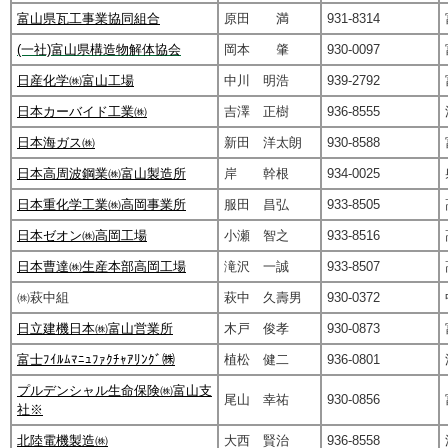
富山県瓦工事業協同組合
原田 満
931-8314
(一社)富山県構造物解体協会
岡本 肇
930-0097
日産化学㈱富山工場
中川 明浩
939-2792
日本カーバイド工業㈱
吉澤 正樹
936-8555
日本海ガス㈱
新田 洋太朗
930-8588
日本高周波鋼業㈱富山製造所
岸 幹根
934-0025
日本重化学工業㈱高岡事業所
服田 昌弘
933-8505
日本ゼオン㈱高岡工場
小瀬 智之
933-8516
日本曹達㈱生産本部高岡工場
滝沢 一誠
933-8507
㈱萩中組
萩中 久壽男
930-0372
日立建機日本㈱富山営業所
木戸 俊孝
930-0873
富士ﾌｲﾙﾑﾏﾆｭﾌｧｸﾁｬｱﾘﾝｸﾞ㈱
植松 健二
936-0801
プルデンシャル生命保険㈱富山支
尾山 幸祐
930-0856
社※
北陸電機製造㈱
大西 賢治
936-8558