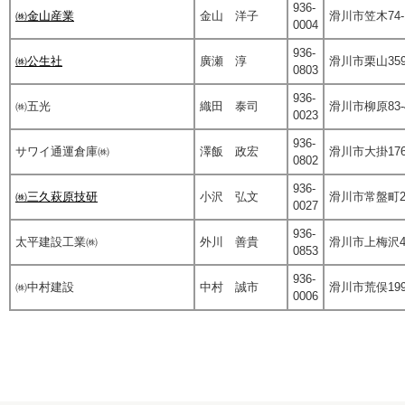
936-
㈱金山産業
金山 洋子
滑川市笠木74-
0004
936-
㈱公生社
廣瀬 淳
滑川市栗山359
0803
936-
㈱五光
織田 泰司
滑川市柳原83-
0023
936-
サワイ通運倉庫㈱
澤飯 政宏
滑川市大掛176
0802
936-
㈱三久萩原技研
小沢 弘文
滑川市常盤町28
0027
936-
太平建設工業㈱
外川 善貴
滑川市上梅沢4
0853
936-
㈱中村建設
中村 誠市
滑川市荒俣19
0006