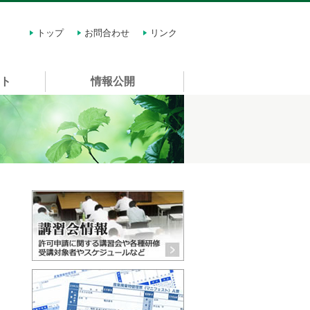
トップ
お問合わせ
リンク
スト
情報公開
講習会情報 許可申請に関する
マニフェスト 種類や価格・購