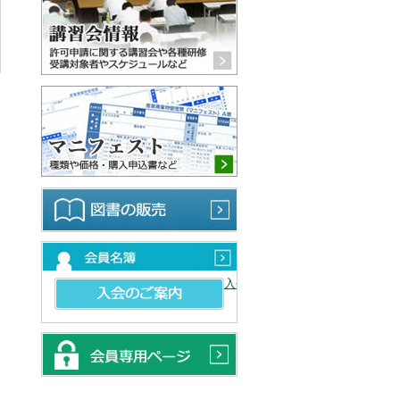
マニフェスト 種類や価格・購
図書の販売
会員名簿
入会のご案内
会員専用ページ