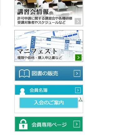
マニフェスト 種類や価格・購
図書の販売
会員名簿
入会のご案内
会員専用ページ