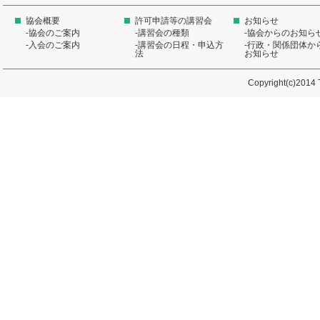
「下請法・下請振興法改正法の概要」に関する説明
2025/09/19
協会概要
許可申請等の講習会
お知らせ
-協会のご案内
-講習会の種類
-協会からのお知ら
令和7年度政府支援策一覧のお知らせ
-入会のご案内
-講習会の日程・申込方
-行政・関係団体か
法
お知らせ
2025/09/10
使用済電気機器の廃棄時等におけるPCB含有調査に
Copyright(c)2014 
2025/09/05
2025年度「PCB廃棄物の収集運搬作業従事者講習
2025/08/25
2025年度「医療関係機関等を対象とした特別管理
について
2025/08/25
マニフェスト販売について
2025/08/18
夏季休業のお知らせ
2025/07/30
【会員用】経営者トップによる所信表明について
2025/07/24