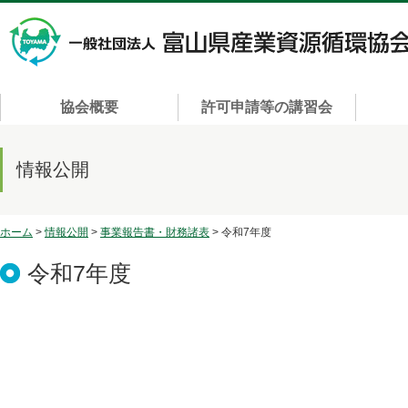
協会概要
許可申請等の講習会
情報公開
ホーム
>
情報公開
>
事業報告書・財務諸表
> 令和7年度
令和7年度