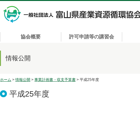
協会概要
許可申請等の講習会
情報公開
ホーム
>
情報公開
>
事業計画書・収支予算書
> 平成25年度
平成25年度