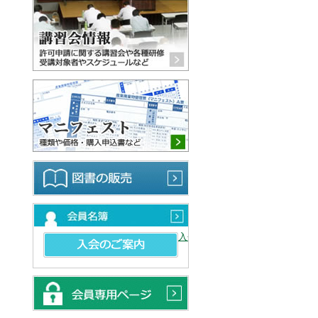
講習会情報 許可申請に関する
マニフェスト 種類や価格・購
図書の販売
会員名簿
入会のご案内
会員専用ページ