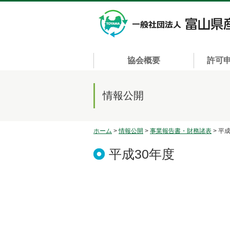
協会概要
許可
情報公開
ホーム
>
情報公開
>
事業報告書・財務諸表
> 平
平成30年度