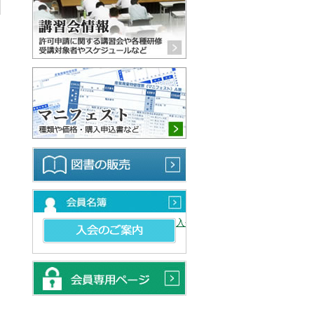
マニフェスト 種類や価格・購
図書の販売
会員名簿
入会のご案内
会員専用ページ