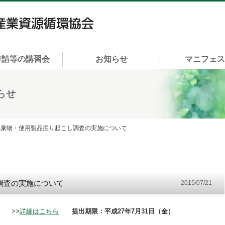
一般社団法人 富山県産業資源循環協会
申請等の講習会
お知らせ
マニフェ
らせ
B廃棄物・使用製品掘り起こし調査の実施について
調査の実施について
2015/07/21
へ >>
詳細はこちら
提出期限：平成27年7月31日（金）