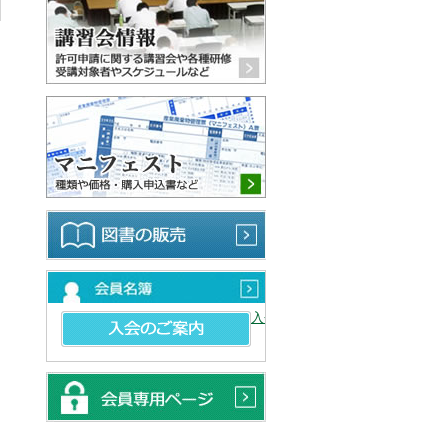
マニフェスト 種類や価格・購
図書の販売
会員名簿
入会のご案内
会員専用ページ