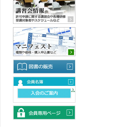
マニフェスト 種類や価格・購
図書の販売
会員名簿
入会のご案内
会員専用ページ