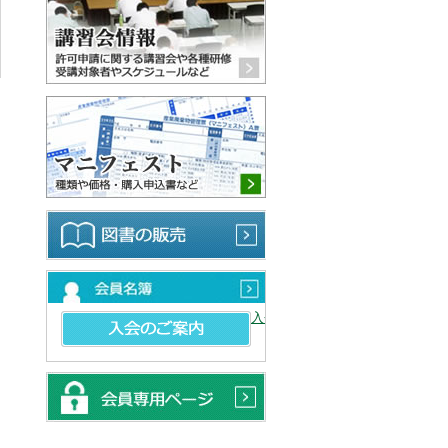
マニフェスト 種類や価格・購
図書の販売
会員名簿
入会のご案内
会員専用ページ