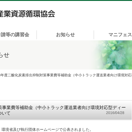
一般社団法人 富山県産業資源循環協会
申請等の講習会
お知らせ
マニフェ
らせ
28年度二酸化炭素排出抑制対策事業費等補助金（中小トラック運送業者向け環境対
対策事業費等補助金（中小トラック運送業者向け環境対応型ディー
ついて
2016/04/28
、環境省及び執行団体ホームページで公表されました。