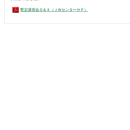
暫定講習会Ｑ＆Ａ（ＪＷセンターＨＰ）