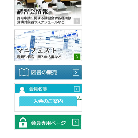
マニフェスト 種類や価格・購
図書の販売
会員名簿
入会のご案内
会員専用ページ